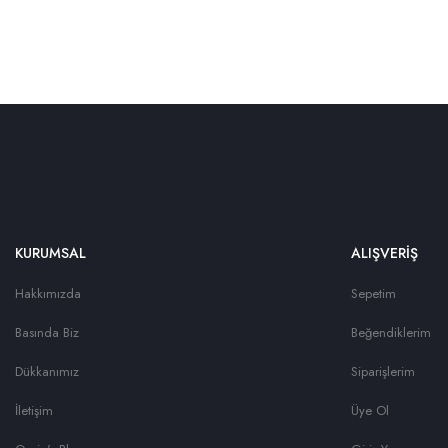
KURUMSAL
ALIŞVERİŞ
Hakkımızda
Sepetim
Basında Biz
Beğendiklerim
Dükkanımız
Siparişlerim
İletişim
Üye Ol