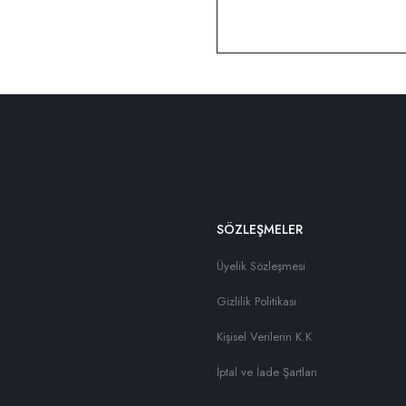
SÖZLEŞMELER
Üyelik Sözleşmesi
Gizlilik Politikası
Kişisel Verilerin K.K
İptal ve İade Şartları