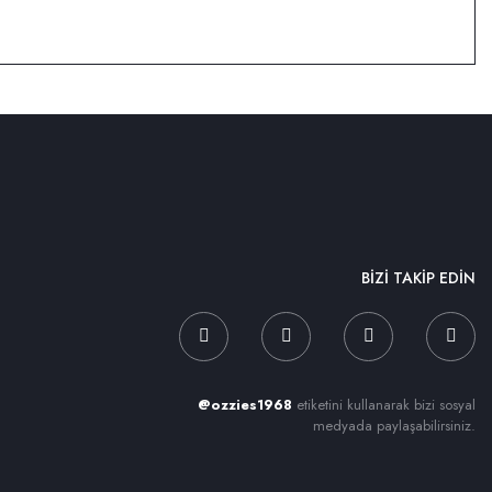
BİZİ TAKİP EDİN
@ozzies1968
etiketini kullanarak bizi sosyal
medyada paylaşabilirsiniz.