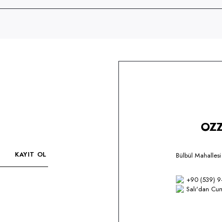
OZZ
KAYIT OL
Bülbül Mahalles
+90 (539) 9
Salı'dan Cum