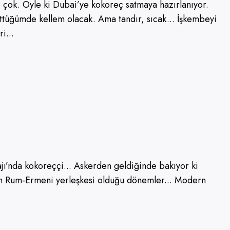
p çok. Öyle ki Dubai’ye kokoreç satmaya hazırlanıyor.
yüttüğümde kellem olacak. Ama tandır, sıcak... İşkembeyi
i...
jı’nda kokoreççi... Askerden geldiğinde bakıyor ki
anın Rum-Ermeni yerleşkesi olduğu dönemler... Modern