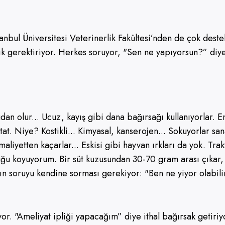
anbul Üniversitesi Veterinerlik Fakültesi’nden de çok destek
k gerektiriyor. Herkes soruyor, "Sen ne yapıyorsun?” diye
n olur... Ucuz, kayış gibi dana bağırsağı kullanıyorlar. En
t. Niye? Kostikli... Kimyasal, kanserojen... Sokuyorlar sana
 O maliyetten kaçarlar... Eskisi gibi hayvan ırkları da yok.
 koyuyorum. Bir süt kuzusundan 30-70 gram arası çıkar, se
nın soruyu kendine sorması gerekiyor: "Ben ne yiyor olabil
yor. "Ameliyat ipliği yapacağım” diye ithal bağırsak getiri