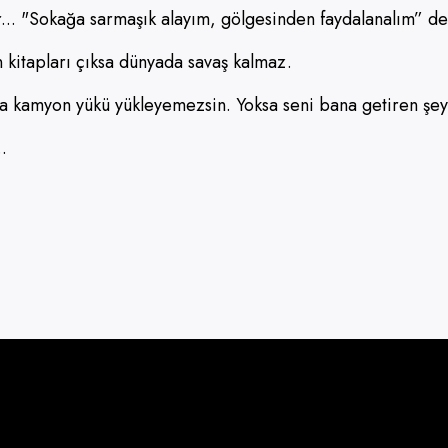
ıfır... "Sokağa sarmaşık alayım, gölgesinden faydalanalım” d
 kitapları çıksa dünyada savaş kalmaz.
na kamyon yükü yükleyemezsin. Yoksa seni bana getiren şe
.