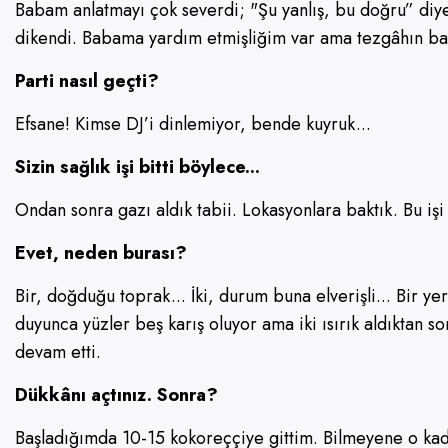
Babam anlatmayı çok severdi; "Şu yanlış, bu doğru” diye
dikendi. Babama yardım etmişliğim var ama tezgâhın b
Parti nasıl geçti?
Efsane! Kimse DJ’i dinlemiyor, bende kuyruk...
Sizin sağlık işi bitti böylece...
Ondan sonra gazı aldık tabii. Lokasyonlara baktık. Bu i
Evet, neden burası?
Bir, doğduğu toprak... İki, durum buna elverişli... Bir y
duyunca yüzler beş karış oluyor ama iki ısırık aldıktan s
devam etti.
Dükkânı açtınız. Sonra?
Başladığımda 10-15 kokoreççiye gittim. Bilmeyene o ka