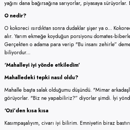
yağını dana bağırsağına sarıyorlar, piyasaya sürüyorla
O nedir?
O kokoreci ısırdıktan sonra dudaklar şişer ya o... Koko
alır. Yarım ekmeğe koyduğun porsiyonu domates-biberle 1
Gerçekten o adama para verip "Bu insanı zehirle” demek 
biliyordur...
‘Mahalleyi iyi yönde etkiledim’
Mahalledeki tepki nasıl oldu?
Mahalle başta salak olduğumu düşündü. "Mimar arkadaşla
görüyorlar. "Biz ne yapabiliriz?” diyorlar şimdi. İyi yön
‘Ozi’den kısa kısa
Kasımpaşalıyım, civarı iyi bilirim. Emniyetin biraz bastı