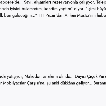
lapdere’de... Sayı, akşamları rezervasyonla çalışıyor. Tale
ışarıda iyisini bulamadım, kendim yaptım” diyor. "İşimi bü
ilk ben geleceğim...” HT Pazar'dan Alihan Mestci'nin haber
 yetişiyor, Makedon ustaların elinde... Dayısı Çiçek Pasa
ir Mobilyacılar Çarşısı’na, şu anki dükkâna geliyor... Bur