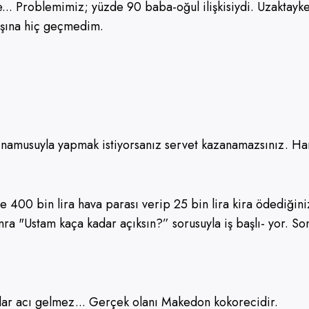
... Problemimiz; yüzde 90 baba-oğul ilişkisiydi. Uzaktayke
aşına hiç geçmedim.
şi namusuyla yapmak istiyorsanız servet kazanamazsınız. H
ere 400 bin lira hava parası verip 25 bin lira kira ödediği
onra "Ustam kaça kadar açıksın?” sorusuyla iş başlı- yor. S
dar acı gelmez... Gerçek olanı Makedon kokorecidir.