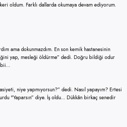
knikeri oldum. Farklı dallarda okumaya devam ediyorum.
erdim ama dokunmazdım. En son kemik hastanesinin
ğini yap, mesleği öldürme” dedi. Doğru bildiği odur
ii...
asiyeti, niye yapmıyorsun?” dedi. Nasıl yapayım? Ertesi
tturdu "Yaparsın” diye. İş oldu... Dükkân birkaç senedir