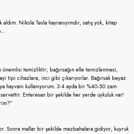
 aldım. Nikola Tesla hayranıyımdır, satış yok, kitap
...
 önemlisi temizliktir; bağırsağın elle temizlenmesi,
yi tipi cihazlara, inci gibi çıkarıyorlar. Bağırsak beyaz
 Trakya hayvanı kullanıyorum. 3-4 ayda bir %40-50 zam
rvettir. Enteresan bir şekilde her yerde uykuluk var!
irim?”
yor. Sonra mallar bir şekilde mezbahalara gidiyor, kuyruk