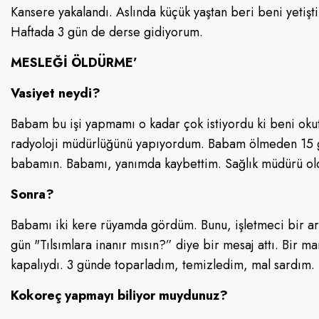
Kansere yakalandı. Aslında küçük yaştan beri beni yetişt
Haftada 3 gün de derse gidiyorum.
MESLEĞİ ÖLDÜRME’
Vasiyet neydi?
Babam bu işi yapmamı o kadar çok istiyordu ki beni ok
radyoloji müdürlüğünü yapıyordum. Babam ölmeden 15 gü
babamın. Babamı, yanımda kaybettim. Sağlık müdürü oldu
Sonra?
Babamı iki kere rüyamda gördüm. Bunu, işletmeci bir ar
gün "Tılsımlara inanır mısın?” diye bir mesaj attı. Bir ma
kapalıydı. 3 günde toparladım, temizledim, mal sardım.
Kokoreç yapmayı biliyor muydunuz?