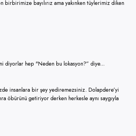
n birbirimize bayılırız ama yakınken tüylerimiz diken
ani diyorlar hep "Neden bu lokasyon?” diye...
nizde insanlara bir şey yediremezsiniz. Dolapdere’yi
onra öbürünü getiriyor derken herkesle aynı saygıyla