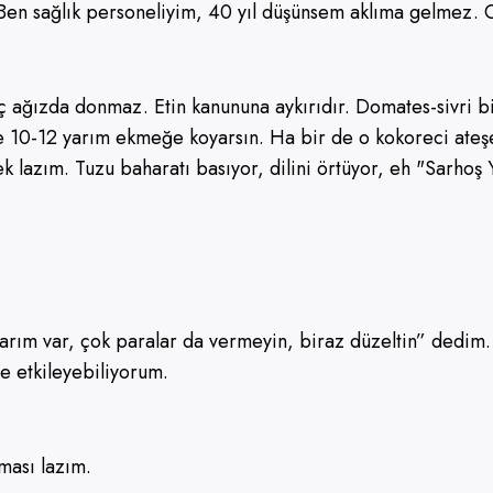
r. Ben sağlık personeliyim, 40 yıl düşünsem aklıma gelme
reç ağızda donmaz. Etin kanununa aykırıdır. Domates-sivri 
0-12 yarım ekmeğe koyarsın. Ha bir de o kokoreci ateşe yak
lazım. Tuzu baharatı basıyor, dilini örtüyor, eh "Sarhoş Y
rım var, çok paralar da vermeyin, biraz düzeltin” dedim. 
de etkileyebiliyorum.
rması lazım.