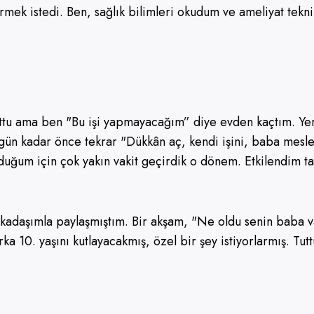
irmek istedi. Ben, sağlık bilimleri okudum ve ameliyat te
uttu ama ben "Bu işi yapmayacağım” diye evden kaçtım. Y
n kadar önce tekrar "Dükkân aç, kendi işini, baba mesle
ğum için çok yakın vakit geçirdik o dönem. Etkilendim tab
kadaşımla paylaşmıştım. Bir akşam, "Ne oldu senin baba v
rka 10. yaşını kutlayacakmış, özel bir şey istiyorlarmış. Tu