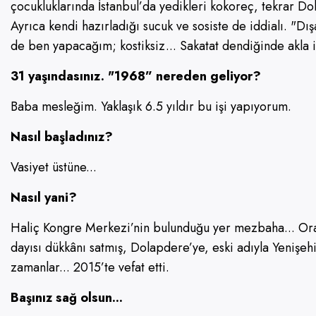
çocukluklarında İstanbul’da yedikleri kokoreç, tekrar Do
Ayrıca kendi hazırladığı sucuk ve sosiste de iddialı. "D
de ben yapacağım; kostiksiz... Sakatat dendiğinde akla 
31 yaşındasınız. "1968” nereden geliyor?
Baba mesleğim. Yaklaşık 6.5 yıldır bu işi yapıyorum.
Nasıl başladınız?
Vasiyet üstüne...
Nasıl yani?
Haliç Kongre Merkezi’nin bulunduğu yer mezbaha... Orada
dayısı dükkânı satmış, Dolapdere’ye, eski adıyla Yenişeh
zamanlar... 2015’te vefat etti.
Başınız sağ olsun...