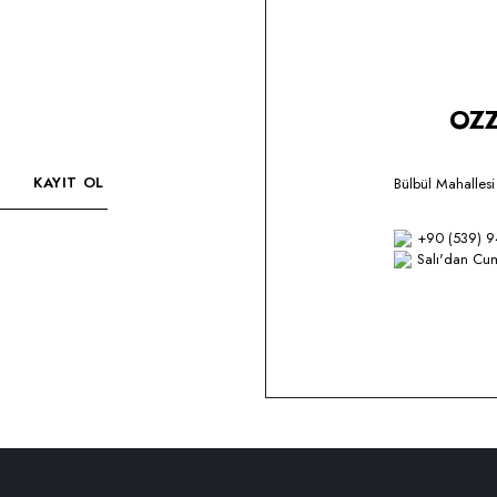
OZZ
KAYIT OL
Bülbül Mahalles
+90 (539) 9
Salı'dan Cum