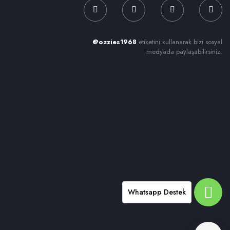
@ozzies1968
etiketini kullanarak bizi sosyal
medyada paylaşabilirsiniz.