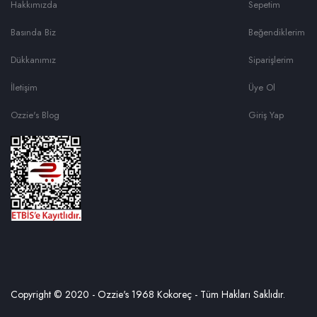
Hakkımızda
Sepetim
Basında Biz
Beğendiklerim
Dükkanımız
Siparişlerim
İletişim
Üye Ol
Ozzie's Blog
Giriş Yap
Copyright © 2020 - Ozzie's 1968 Kokoreç - Tüm Hakları Saklıdır.