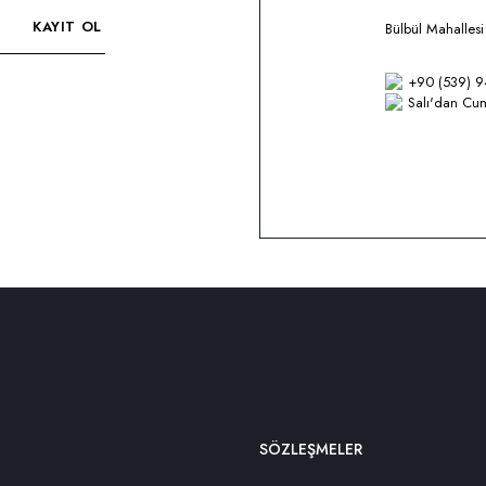
KAYIT OL
Bülbül Mahalles
+90 (539) 9
Salı'dan Cum
SÖZLEŞMELER